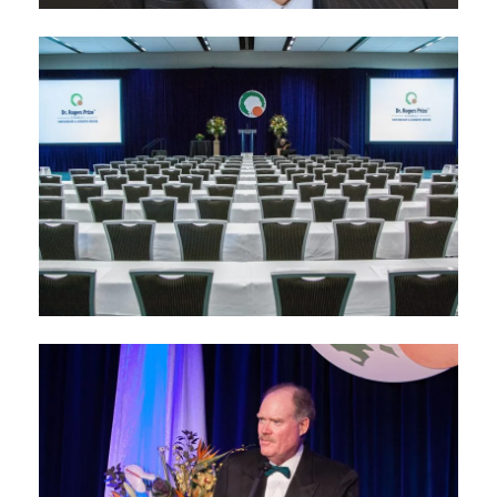
Conférencier
d’honneur : Le Dr
Alessio Fasano
avril 11, 2019
Conférences 2018 du
Prix Dr Rogers
juillet 15, 2018