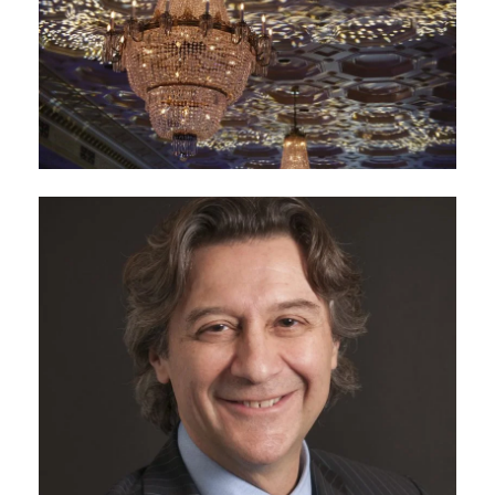
vente
septembre 3, 2019
Banquet de remise du
Prix Dr Rogers —
Billets désormais en
vente
juillet 31, 2019