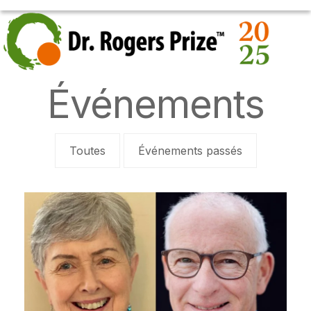
Skip
OPEN
CLOSE
to
MOBILE
MOBILE
content
MENU
MENU
Événements
Toutes
Événements passés