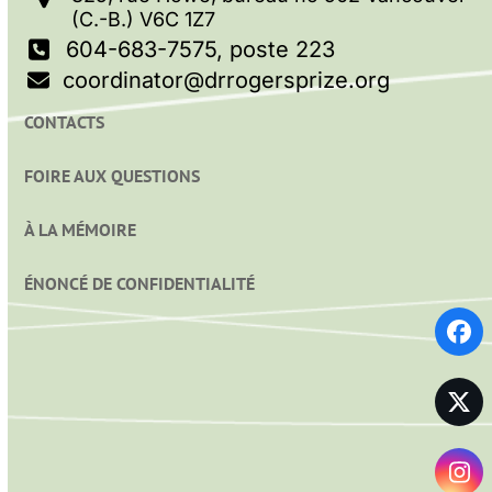
(C.-B.) V6C 1Z7
604-683-7575, poste 223
coordinator@drrogersprize.org
CONTACTS
FOIRE AUX QUESTIONS
À LA MÉMOIRE
ÉNONCÉ DE CONFIDENTIALITÉ
Fa
Twi
In