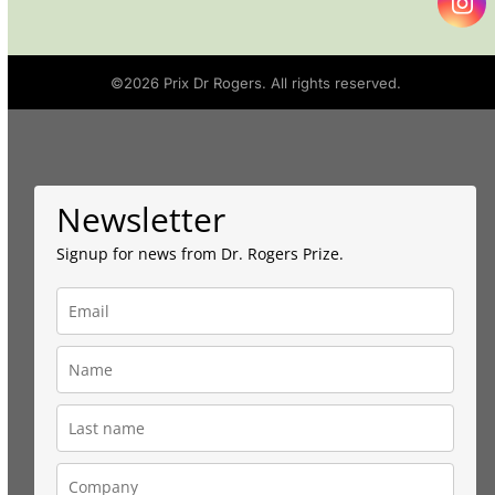
In
©2026
Prix Dr Rogers
. All rights reserved.
Newsletter
Signup for news from Dr. Rogers Prize.