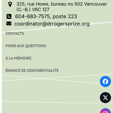
325, rue Howe, bureau no 502 Vancouver
(C.-B.) V6C 1Z7
604-683-7575, poste 223
coordinator@drrogersprize.org
CONTACTS
FOIRE AUX QUESTIONS
À LA MÉMOIRE
ÉNONCÉ DE CONFIDENTIALITÉ
Fa
Twi