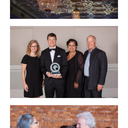
Banquet de remise du
Prix Dr Rogers —
Billets désormais en
vente
septembre 3, 2019
Banquet de remise du
Prix Dr Rogers de 2017
septembre 29, 2017