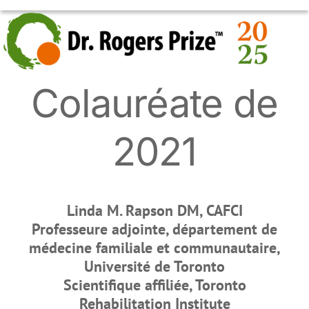
Skip
OPEN
CLOSE
to
MOBILE
MOBILE
content
MENU
MENU
Colauréate de
2021
Linda M. Rapson DM, CAFCI
Professeure adjointe, département de
médecine familiale et communautaire,
Université de Toronto
Scientifique affiliée, Toronto
Rehabilitation Institute