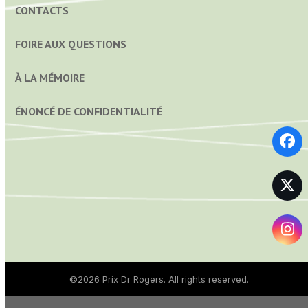
CONTACTS
FOIRE AUX QUESTIONS
À LA MÉMOIRE
ÉNONCÉ DE CONFIDENTIALITÉ
Fa
Tw
In
©2026
Prix Dr Rogers
. All rights reserved.