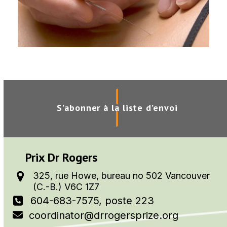
Pourquoi la MCA est-
elle importante?
septembre 16, 2009
S’abonner à la liste d’envoi
Prix Dr Rogers
325, rue Howe, bureau no 502 Vancouver
(C.-B.) V6C 1Z7
604-683-7575, poste 223
coordinator@drrogersprize.org