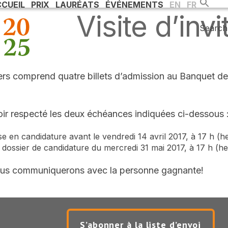
CUEIL
PRIX
LAURÉATS
ÉVÉNEMENTS
EN
FR
Visite d’inv
Search 
gers comprend quatre billets d’admission au Banquet de
oir respecté les deux échéances indiquées ci-dessous 
e en candidature avant le vendredi 14 avril 2017, à 17 h (h
 dossier de candidature du mercredi 31 mai 2017, à 17 h (he
. Nous communiquerons avec la personne gagnante!
S’abonner à la liste d’envoi