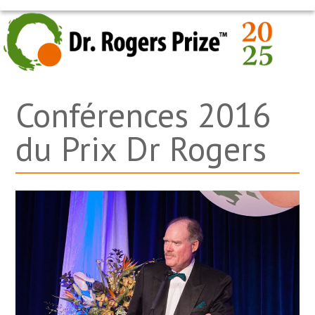
Skip
OPEN
CLOSE
to
MOBILE
MOBILE
content
MENU
MENU
Conférences 2016
du Prix Dr Rogers