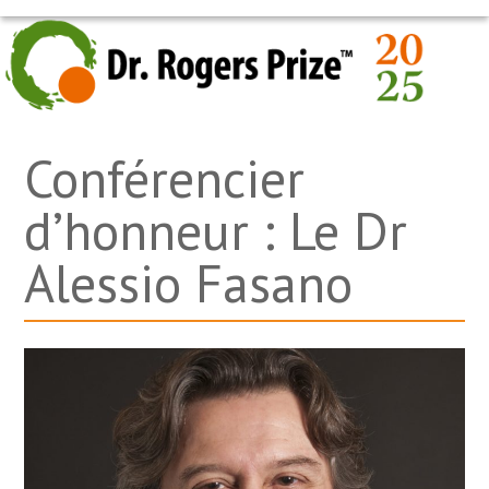
Skip
OPEN
CLOSE
to
MOBILE
MOBILE
content
MENU
MENU
Conférencier
d’honneur : Le Dr
Alessio Fasano