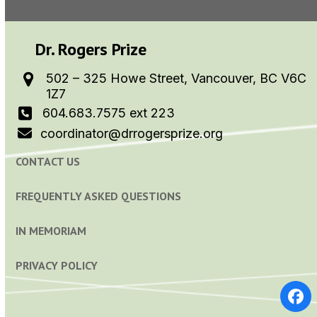
Dr. Rogers Prize
502 – 325 Howe Street, Vancouver, BC V6C
1Z7
604.683.7575 ext 223
coordinator@drrogersprize.org
CONTACT US
FREQUENTLY ASKED QUESTIONS
IN MEMORIAM
PRIVACY POLICY
Fa