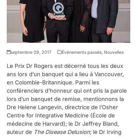
septembre 29, 2017
Événements passés
,
Nouvelles
Le Prix D
r
Rogers est décerné tous les deux
ans lors d’un banquet qui a lieu à Vancouver,
en Colombie-Britannique. Parmi les
conférenciers d’honneur qui ont pris la parole
lors d’un banquet de remise, mentionnons la
D
re
Helene Langevin, directrice de l’Osher
Centre for Integrative Medicine (École de
médecine de Harvard); le D
r
Jeffrey Bland,
auteur de
The Disease Delusion
; le D
r
Irving