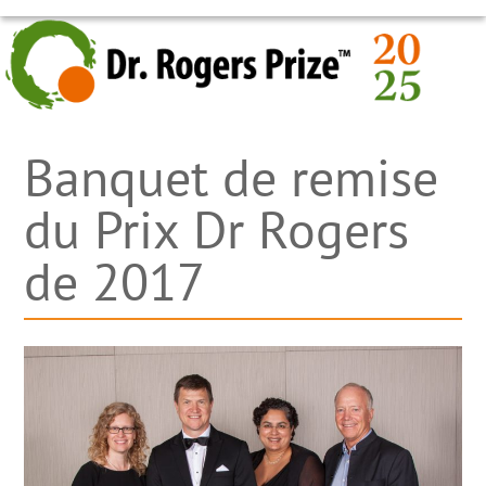
Skip
OPEN
CLOSE
to
MOBILE
MOBILE
content
MENU
MENU
Banquet de remise
du Prix Dr Rogers
de 2017