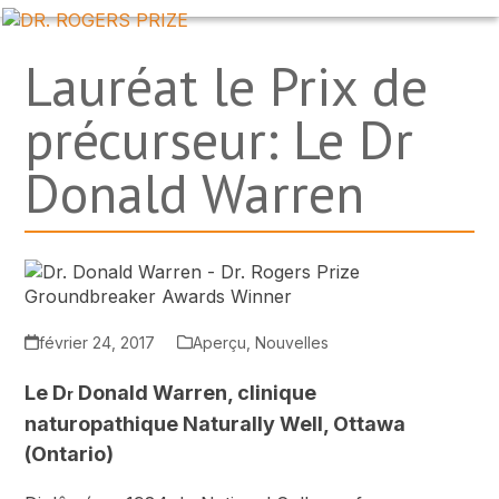
Skip
OPEN
CLOSE
to
MOBILE
MOBILE
content
MENU
MENU
Lauréat le Prix de
précurseur: Le Dr
Donald Warren
février 24, 2017
Aperçu
,
Nouvelles
Le D
Donald Warren, clinique
r
naturopathique Naturally Well, Ottawa
(Ontario)